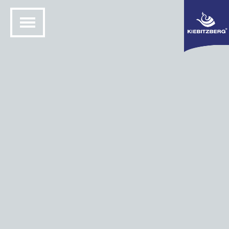
PONTOM® DEFENDER -
BACKSKISTEN
Alle 4 Ergebnisse werden angezeigt