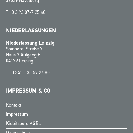
39539 Havelberg
T |
0 3 93 87-7 25 40
NIEDERLASSUNGEN
Niederlassung Leipzig
Spinnerei Straße 7
Haus 3 Aufgang B
04179 Leipzig
T |
0 341 – 35 57 26 80
IMPRESSUM & CO
Kontakt
Finnish
Impressum
Swedish
Kiebitzberg AGBs
Norwegian