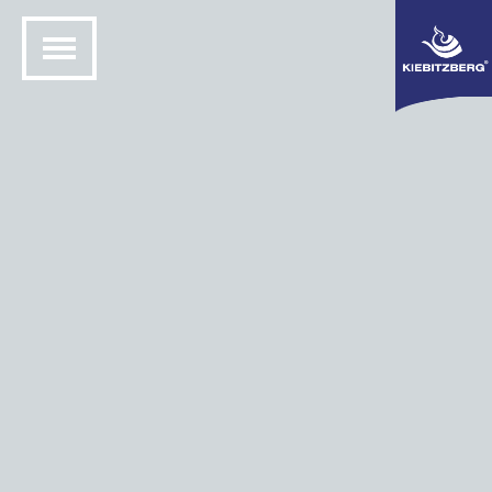
SOLARBOOTE
Aluminium-Solarboote
Alle 4 Ergebnisse werden angezeigt