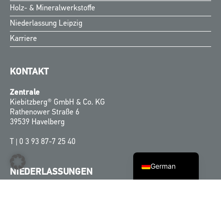
Holz- & Mineralwerkstoffe
Niederlassung Leipzig
Karriere
KONTAKT
Finnish
Zentrale
Swedish
Kiebitzberg® GmbH & Co. KG
Rathenower Straße 6
Norwegian
39539 Havelberg
Danish
T |
0 3 93 87-7 25 40
English
German
NIEDERLASSUNGEN
Niederlassung Leipzig
Spinnerei Straße 7
Haus 3 Aufgang B