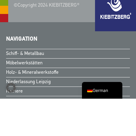
©Copyright 2024 KIEBITZBERG®
NAVIGATION
Finnish
Swedish
Schiff- & Metallbau
Norwegian
Möbelwerkstätten
Danish
Holz- & Mineralwerkstoffe
English
Niederlassung Leipzig
German
Karriere
KONTAKT
Zentrale
Kiebitzberg® GmbH & Co. KG