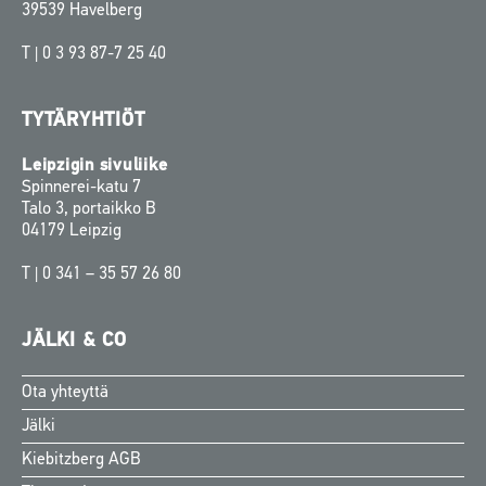
39539 Havelberg
T |
0 3 93 87-7 25 40
TYTÄRYHTIÖT
Leipzigin sivuliike
Spinnerei-katu 7
Talo 3, portaikko B
04179 Leipzig
T |
0 341 – 35 57 26 80
JÄLKI & CO
Ota yhteyttä
Swedish
Jälki
Norwegian
Kiebitzberg AGB
Danish