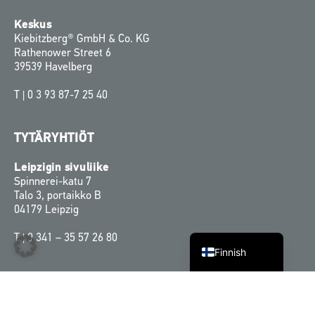
Keskus
Kiebitzberg® GmbH & Co. KG
Rathenower Street 6
39539 Havelberg
T |
0 3 93 87-7 25 40
Swedish
TYTÄRYHTIÖT
Norwegian
Leipzigin sivuliike
Danish
Spinnerei-katu 7
Talo 3, portaikko B
English
04179 Leipzig
German
T |
0 341 – 35 57 26 80
Finnish
JÄLKI & CO
Ota yhteyttä