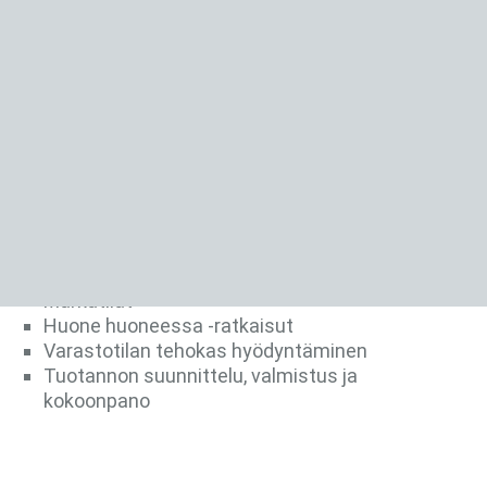
hytit, maksimaalinen äänieristys ja
mahdollisimman kestävät pinnat ovat vain kolme
niistä monista seikoista, jotka tiimimme on
otettava huomioon tällaisia varusteita
toteuttaessaan. Unettomia öitä asiakkaidemme
hyvien yöunien puolesta.
Mahdollisuudet
Rungosta irrotetut ohjaamot
Porthole panelointi
Märkätilat
Huone huoneessa -ratkaisut
Varastotilan tehokas hyödyntäminen
Tuotannon suunnittelu, valmistus ja
kokoonpano