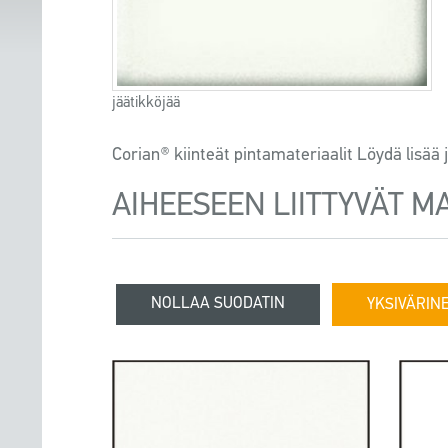
jäätikköjää
Corian® kiinteät pintamateriaalit Löydä lisä
AIHEESEEN LIITTYVÄT M
NOLLAA SUODATIN
YKSIVÄRIN