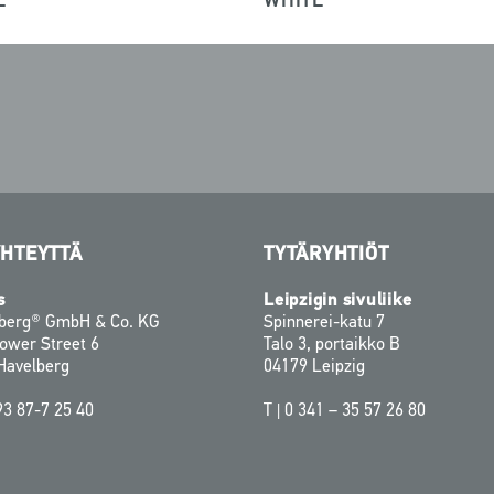
E
WHITE
YHTEYTTÄ
TYTÄRYHTIÖT
s
Leipzigin sivuliike
zberg® GmbH & Co. KG
Spinnerei-katu 7
ower Street 6
Talo 3, portaikko B
Havelberg
04179 Leipzig
93 87-7 25 40
T |
0 341 – 35 57 26 80