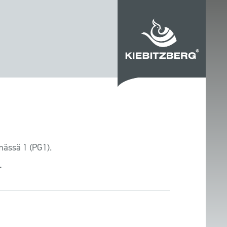
mässä 1 (PG1).
T