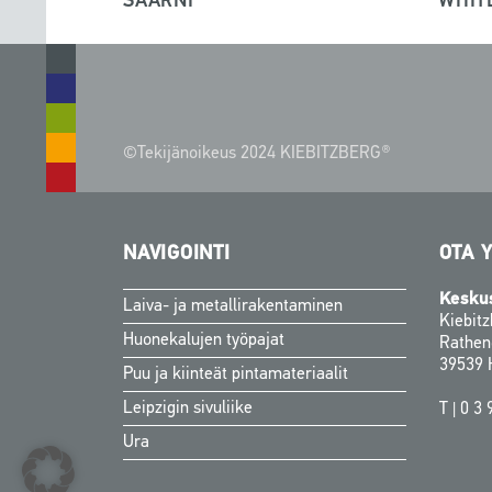
SAARNI
WHIT
©Tekijänoikeus 2024 KIEBITZBERG®
NAVIGOINTI
OTA 
Kesku
Laiva- ja metallirakentaminen
Kiebit
Huonekalujen työpajat
Rathen
39539 
Puu ja kiinteät pintamateriaalit
Leipzigin sivuliike
T |
0 3 
Ura