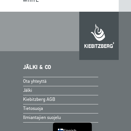
WHITE
JÄLKI & CO
Ota yhteyttä
Swedish
Jälki
Norwegian
Kiebitzberg AGB
Danish
Tietosuoja
English
Ilmiantajien suojelu
German
Finnish