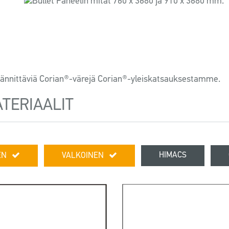
Paneelin mitat 760 x 3680 ja 910 x 3680 mm.
ä jännittäviä Corian®-värejä Corian®-yleiskatsauksestamme.
ATERIAALIT
HIMACS
EN
VALKOINEN