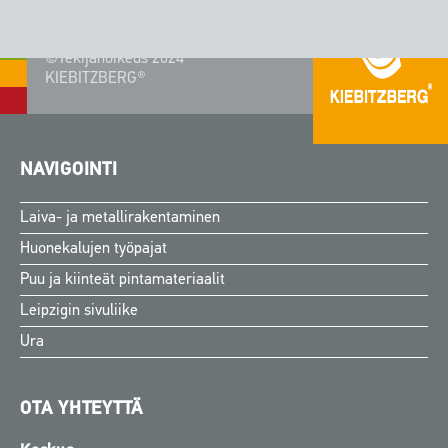
©Tekijänoikeus 2024
KIEBITZBERG®
NAVIGOINTI
Laiva- ja metallirakentaminen
Huonekalujen työpajat
Puu ja kiinteät pintamateriaalit
Leipzigin sivuliike
Ura
OTA YHTEYTTÄ