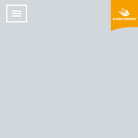
ETUSIVU
KIINTEÄ PINTARAKENNE
VÄRIT JA MATERIAALIT
HIMACS® VÄRIT
HIMACS - VÄRIGALAKSI URANUS (T02)
Galaksi Uranus