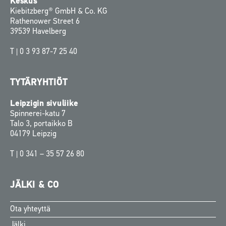
Keskus
Kiebitzberg® GmbH & Co. KG
Rathenower Street 6
39539 Havelberg
T |
0 3 93 87-7 25 40
TYTÄRYHTIÖT
Leipzigin sivuliike
Spinnerei-katu 7
Talo 3, portaikko B
04179 Leipzig
T |
0 341 – 35 57 26 80
JÄLKI & CO
Ota yhteyttä
Swedish
Jälki