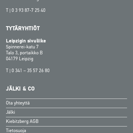
T |
0 3 93 87-7 25 40
TYTÄRYHTIÖT
Leipzigin sivuliike
Spinnerei-katu 7
Talo 3, portaikko B
04179 Leipzig
T |
0 341 – 35 57 26 80
JÄLKI & CO
Ota yhteyttä
Swedish
Jälki
Norwegian
Kiebitzberg AGB
Danish
Tietosuoja