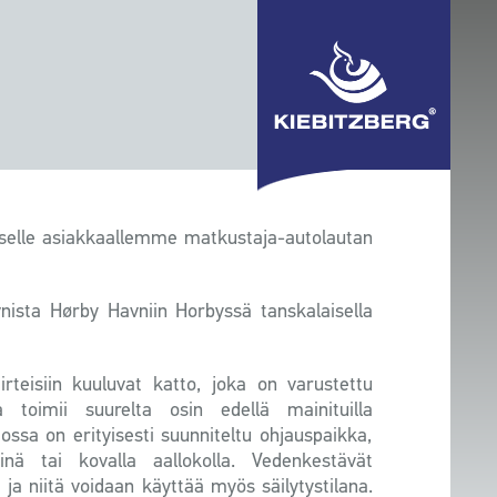
selle asiakkaallemme matkustaja-autolautan
nista Hørby Havniin Horbyssä tanskalaisella
rteisiin kuuluvat katto, joka on varustettu
 toimii suurelta osin edellä mainituilla
jossa on erityisesti suunniteltu ohjauspaikka,
nä tai kovalla aallokolla. Vedenkestävät
 ja niitä voidaan käyttää myös säilytystilana.