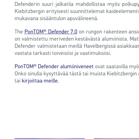
Defenderin suuri jalkatila mahdollistaa myös polkupyö
Kiebitzbergin erityisesti suunnittelemat kaideelement
mukavana sisääntulon apuvälineenä.
The
PonTOM® Defender 7.0
on rungon rakenteen ansi
on valmistettu meriveden kestävästä alumiinista. Ma
Defender valmistetaan meillä Havelbergissä asiakka
vastata tarkasti toiveisiisi ja vaatimuksiisi.
PonTOM® Defender alumiiniveneet
ovat saatavilla my
Onko sinulla kysyttävää tästä tai muista Kiebitzbergin
tai
kirjoittaa meille.