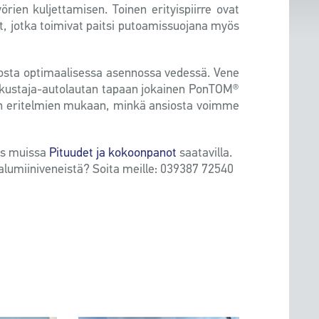
rien kuljettamisen. Toinen erityispiirre ovat
it, jotka toimivat paitsi putoamissuojana myös
osta optimaalisessa asennossa vedessä. Vene
tkustaja-autolautan tapaan jokainen PonTOM®
an eritelmien mukaan, minkä ansiosta voimme
ös muissa
Pituudet ja kokoonpanot
saatavilla.
 alumiiniveneistä? Soita meille: 039387 72540