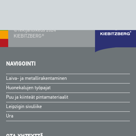
©Tekijänoikeus 2024
KIEBITZBERG®
NAVIGOINTI
Laiva- ja metallirakentaminen
Huonekalujen työpajat
Puu ja kiinteät pintamateriaalit
Leipzigin sivuliike
Ura