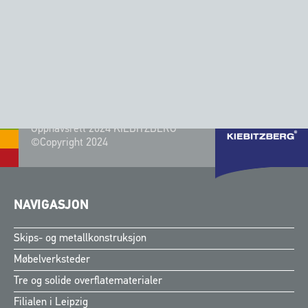
Be om produkt
Be om produkt
Opphavsrett 2024 KIEBITZBERG®
©Copyright 2024
NAVIGASJON
Skips- og metallkonstruksjon
Møbelverksteder
Tre og solide overflatematerialer
Filialen i Leipzig