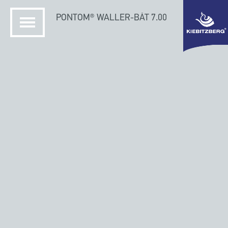
PONTOM® WALLER-BÅT 7.00
HJEM
KIEBITZBERG SKIPSVERFT
MODULÆRE ALUMINIUMSBÅTER
FISKEBÅTER