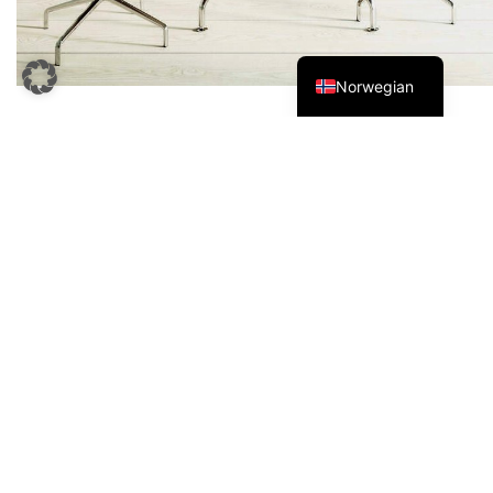
English
German
Norwegian
Snakk med oss!
Ønsker du å bytte butikk, kontor, hotell eller planlegger
du en flytting med bedriften din? Vi er din partner for
planlegging fra A til Å! Ring oss - på vårt hovedkontor i
Havelberg:
039387 72540
eller i vårt utstillingssenter
Branch
Bomullsspinneri i Leipzig
0341 355 726 80.
Feil:
Kontaktskjema ble ikke funnet.