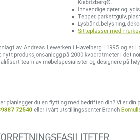
Kiebitzberg®.
Innvendige dører og lyd
Tepper, parkettgulv, plas
Lysbånd, belysning, deko
Sitteplasser med merkev
nlagt av Andreas Lewerken i Havelberg i 1995 og er i
 nytt produksjonsanlegg på 2000 kvadratmeter i det nord
 kvalifisert team av møbelspesialister og designere på 
ler planlegger du en flytting med bedriften din? Vi er din p
39387 72540
eller i vårt utstillingssenter Branch
Bomulls
ORRETNINGSFASILITETER