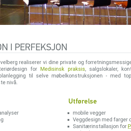
N I PERFEKSJON
berg realiserer vi dine private og forretningsmessige i
nteriørdesign for
Medisinsk praksis
, salgslokaler, kon
mplanlegging til selve møbelkonstruksjonen - med to
te nivå.
Utførelse
analyser
mobile vegger
ag
Veggdesign med farger 
Sanitærinstallasjon for
P