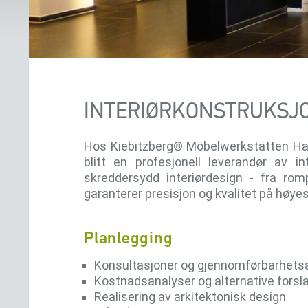
INTERIØRKONSTRUKSJO
Hos Kiebitzberg® Möbelwerkstätten Havel
blitt en profesjonell leverandør av i
skreddersydd interiørdesign - fra ro
garanterer presisjon og kvalitet på høyes
Planlegging
Konsultasjoner og gjennomførbarhets
Kostnadsanalyser og alternative forsl
Realisering av arkitektonisk design