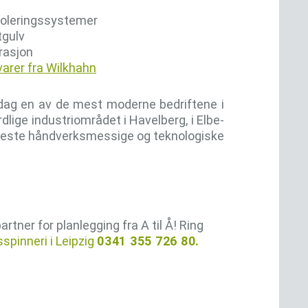
isoleringssystemer
tgulv
rasjon
arer fra Wilkhahn
 dag en av de mest moderne bedriftene i
lige industriområdet i Havelberg, i Elbe-
høyeste håndverksmessige og teknologiske
artner for planlegging fra A til Å! Ring
spinneri i Leipzig
0341 355 726 80.