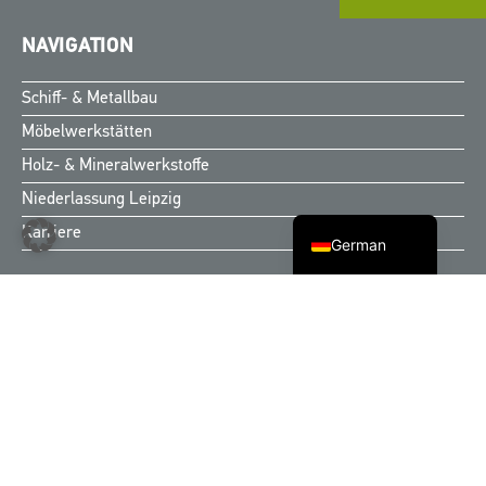
NAVIGATION
Finnish
Schiff- & Metallbau
Swedish
Möbelwerkstätten
Norwegian
Holz- & Mineralwerkstoffe
Danish
Niederlassung Leipzig
English
Karriere
German
KONTAKT
Zentrale
Kiebitzberg® GmbH & Co. KG
Rathenower Straße 6
39539 Havelberg
T |
0 3 93 87-7 25 40