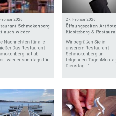
 Februar 2026
27. Februar 2026
staurant Schmokenberg
Öffnungszeiten ArtHote
zt auch wieder
Kiebitzberg & Restaur
nntags…
e Nachrichten für alle
Wir begrüßen Sie in
ießer:Das Restaurant
unserem Restaurant
mokenberg hat ab
Schmokenberg an
ort wieder sonntags für
folgenden Tagen ​Monta
…
Dienstag : 1…