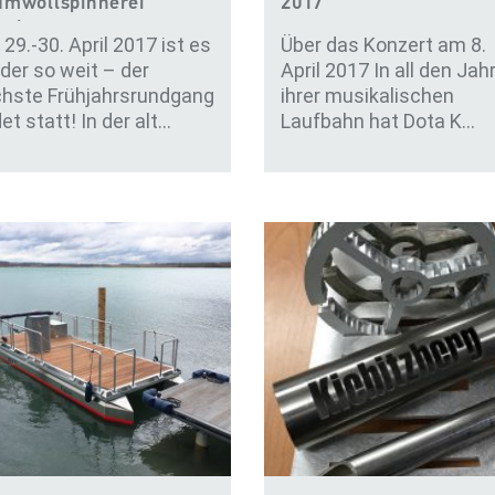
mwollspinnerei
2017
pzig
29.-30. April 2017 ist es
Über das Konzert am 8.
der so weit – der
April 2017 In all den Jah
hste Frühjahrsrundgang
ihrer musikalischen
det statt! In der alt…
Laufbahn hat Dota K…