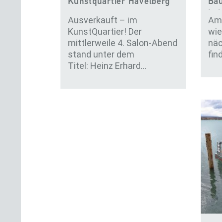
Kunstquartier Havelberg
Bau
Lei
Ausverkauft – im
Am 
KunstQuartier! Der
wie
mittlerweile 4. Salon-Abend
näc
stand unter dem
fin
Titel: Heinz Erhard…