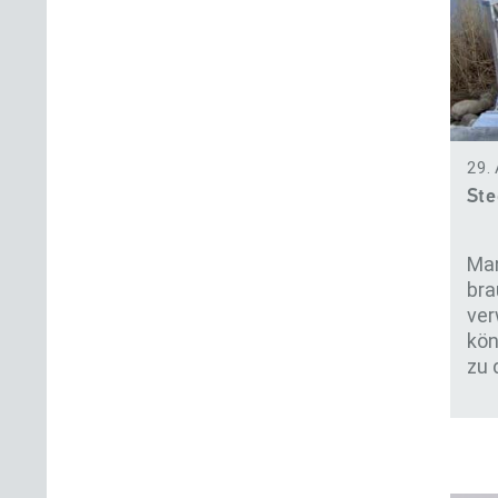
29. 
Ste
Man
bra
ver
kön
zu 