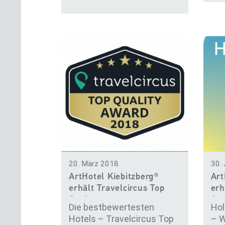
20. März 2018
30.
ArtHotel Kiebitzberg®
Art
erhält Travelcircus Top
erh
Qual…
Aw
Die bestbewertesten
Hol
Hotels – Travelcircus Top
– W