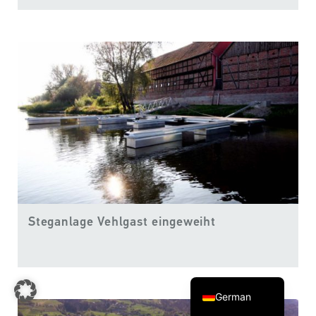
Finnish
Swedish
Steganlage Vehlgast eingeweiht
Norwegian
Danish
English
German