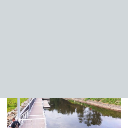
Steganlage Waldkirch