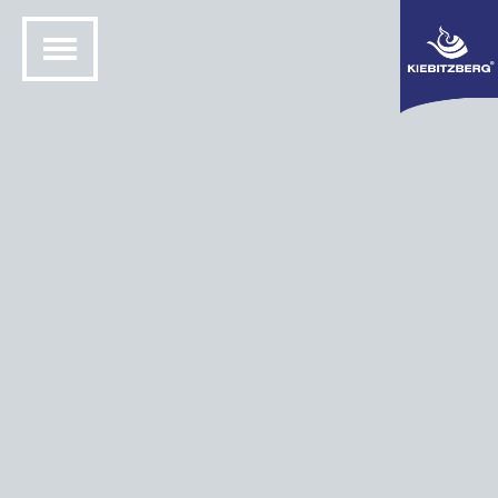
Langenargen
4. Bauabschnitt im Gondelhafen Langenargen –
Hauptsteg mit 120 m Länge und 12 Auslegern a 6,30 m.