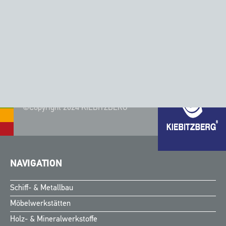
Ausführliche Infos zum
Kiebitzberg® Steganlagen
Projekt in Langenargen
.
©Copyright 2024 KIEBITZBERG®
NAVIGATION
Schiff- & Metallbau
Möbelwerkstätten
Holz- & Mineralwerkstoffe