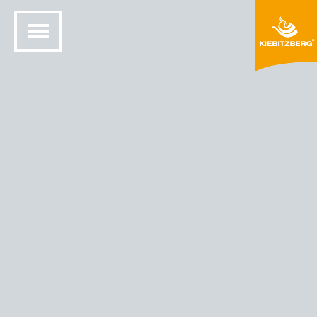
MINERALWERKSTOFF
CORIAN® – FARBEN & PREISE
FÜR ARBEITSPLATTEN
Seit mehr als 15 Jahren ist die Kiebitzberg® Gruppe in
Havelberg (zwischen Hamburg und Berlin gelegen)
Corian® Verarbeiter
für
Arbeitsplatten
und
Möbel in
Bad und Küche
. Überall dort, wo hohe hygienische
Ansprüche und
individuelle Farben und Formen