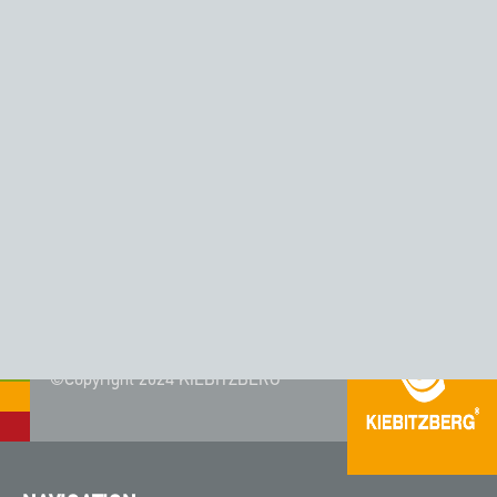
GEFUNDEN?
Die Farbpalette von Corian® wird regelmäßig aktualisiert
und auf die Trends der Zeit angepasst. In unserem
Farbarchiv
finden Sie auslaufende und alte Farben, mit
passenden Alternativen.
©Copyright 2024 KIEBITZBERG®