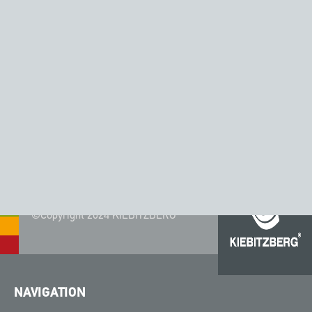
FILTER ZURÜCKSETZEN
BRAUNTÖNE
FEIN GESPRENKELT
NATURTÖNE
©Copyright 2024 KIEBITZBERG®
NAVIGATION