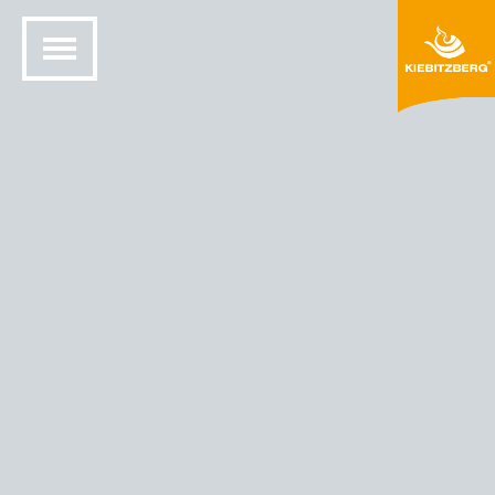
STARTSEITE
MINERALWERKSTOFF DESIGN
FARBEN UND MATERIALIEN
HIMACS® FARBEN
HIMACS – FARBE HERCULES (T020)
Galaxy
Hercules