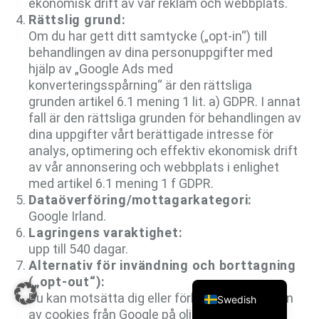
ekonomisk drift av vår reklam och webbplats.
Rättslig grund:
Om du har gett ditt samtycke („opt-in“) till
behandlingen av dina personuppgifter med
hjälp av „Google Ads med
konverteringsspårning“ är den rättsliga
grunden artikel 6.1 mening 1 lit. a) GDPR. I annat
fall är den rättsliga grunden för behandlingen av
dina uppgifter vårt berättigade intresse för
analys, optimering och effektiv ekonomisk drift
av vår annonsering och webbplats i enlighet
Finnish
med artikel 6.1 mening 1 f GDPR.
Dataöverföring/mottagarkategori:
Norwegian
Google Irland.
Danish
Lagringens varaktighet:
upp till 540 dagar.
English
Alternativ för invändning och borttagning
German
(„opt-out“):
Du kan motsätta dig eller förhindra installation
Swedish
av cookies från Google på olika sätt:- Du kan