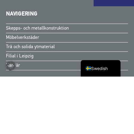
NAVIGERING
Finnish
Skepps- och metallkonstruktion
Norwegian
Möbelverkstäder
Danish
Trä och solida ytmaterial
English
Filial i Leipzig
German
Karriär
Swedish
KONTAKTA OSS
Centrum
Kiebitzberg® GmbH & Co. KG
Rathenower Street 6
39539 Havelberg
T |
0 3 93 87-7 25 40