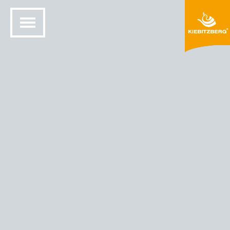
HEM
SOLID YTKONSTRUKTION
FÄRGER OCH MATERIAL
HIMACS® FÄRGER
HIMACS - FÄRG MARMO BOLOGNA (M 103)
Marmo
Bologna