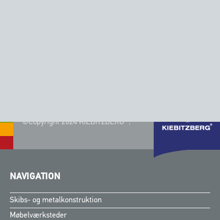
PonTOM® Adventure 10
PonTOM® Cabrio 14
husbåd
Anmod om
Anmod om
produkt
produkt
©Copyright 2024 KIEBITZBERG®.
NAVIGATION
Skibs- og metalkonstruktion
Møbelværksteder