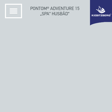
PONTOM® ADVENTURE 15
„SPA“ HUSBÅD“
HJEM
KIEBITZBERG SKIBSVÆRFT
PONTOM HUSBÅDE