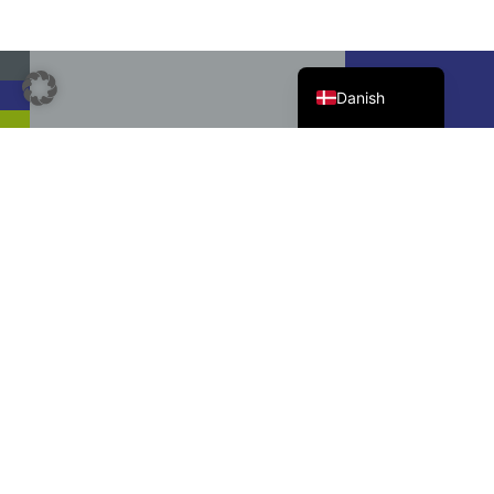
English
German
Danish
©Copyright 2024 KIEBITZBERG®.
NAVIGATION
Skibs- og metalkonstruktion
Møbelværksteder
Træ og faste overflader
Afdeling i Leipzig
Karriere