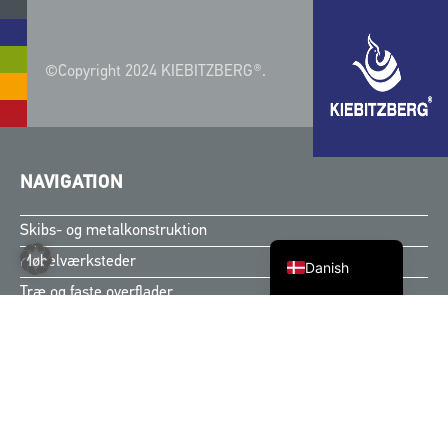
©Copyright 2024 KIEBITZBERG®.
Finnish
Swedish
Norwegian
NAVIGATION
English
Skibs- og metalkonstruktion
German
Møbelværksteder
Danish
Træ og faste overflader
Afdeling i Leipzig
Karriere
KONTAKT OS