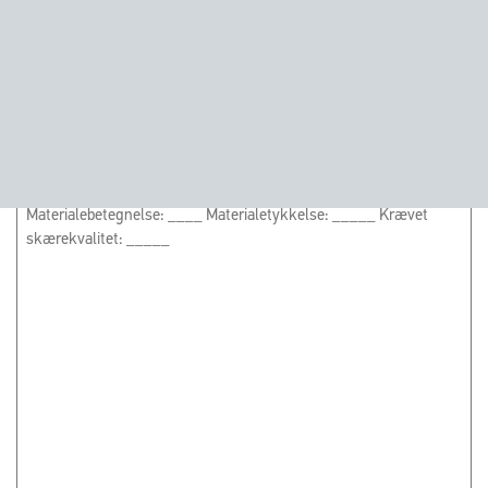
Projektets navn
(Påkrævet)
Besked
(Påkrævet)