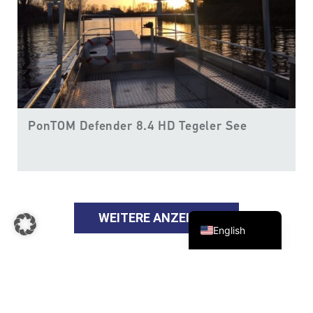
Finnish
PonTOM Defender 8.4 HD Tegeler See
Swedish
Norwegian
Danish
German
WEITERE ANZEIGEN
English