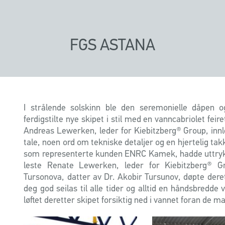
FGS ASTANA
I strålende solskinn ble den seremonielle dåpen o
ferdigstilte nye skipet i stil med en vanncabriolet feire
Andreas Lewerken, leder for Kiebitzberg® Group, inn
tale, noen ord om tekniske detaljer og en hjertelig takk
som representerte kunden ENRC Kamek, hadde uttrykt 
leste Renate Lewerken, leder for Kiebitzberg® Gr
Tursonova, datter av Dr. Akobir Tursunov, døpte der
deg god seilas til alle tider og alltid en håndsbredde
løftet deretter skipet forsiktig ned i vannet foran de m