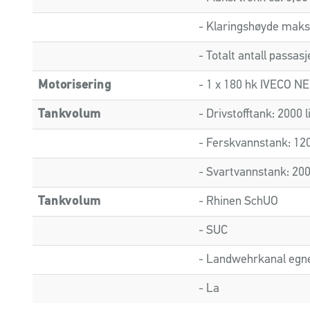
- Klaringshøyde maks
- Totalt antall passasj
Motorisering
- 1 x 180 hk IVECO NE
Tankvolum
- Drivstofftank: 2000 l
- Ferskvannstank: 120
- Svartvannstank: 200
Tankvolum
- Rhinen SchUO
- SUC
- Landwehrkanal egne
- La