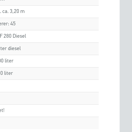
. ca. 3,20 m
erer: 45
F 280 Diesel
iter diesel
0 liter
0 liter
t!