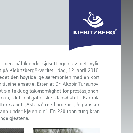
g den påfølgende sjøsettingen av det nylig
t på Kiebitzberg®-verftet i dag, 12. april 2010.
ledet den høytidelige seremonien med en kort
 til sine ansatte. Etter at Dr. Akobir Tursunov,
sin takk og takknemlighet for prestasjonen,
oup, det obligatoriske dåpsdiktet. Kamola
etter skipet „Astana“ med ordene „Jeg ønsker
 vann under kjølen din“. En 220 tonn tung kran
ange gjestene.