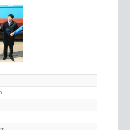
 m
m
0 m