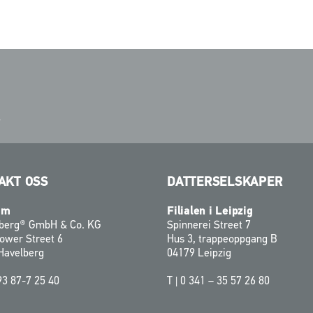
4
AKT OSS
DATTERSELSKAPER
um
Filialen i Leipzig
zberg® GmbH & Co. KG
Spinnerei Street 7
ower Street 6
Hus 3, trappeoppgang B
Havelberg
04179 Leipzig
93 87-7 25 40
T |
0 341 – 35 57 26 80