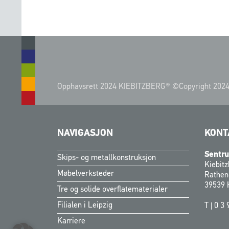
Opphavsrett 2024 KIEBITZBERG® ©Copyright 202
NAVIGASJON
KONT
Sentr
Skips- og metallkonstruksjon
Kiebit
Møbelverksteder
Rathen
39539 
Tre og solide overflatematerialer
Filialen i Leipzig
T |
0 3 
Karriere