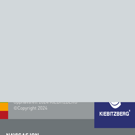
Fakultet for miljøvitenskap og prosessteknikk og brukes
til eksperimenter, vann- og jordprøver på
Scharmützelsjøen. Skipet er utstyrt med en arbeidsmast
og en hydraulisk vinsj. Dette gjør det enkelt å arbeide på
det romslige arbeidsområdet i akterenden. Skipet har
elektrisk drift, som drives av en dieselgenerator og
solcellepaneler på dekk, noe som sikrer en langsiktig,
selvforsynt forsyning.
Opphavsrett 2024 KIEBITZBERG®
©Copyright 2024