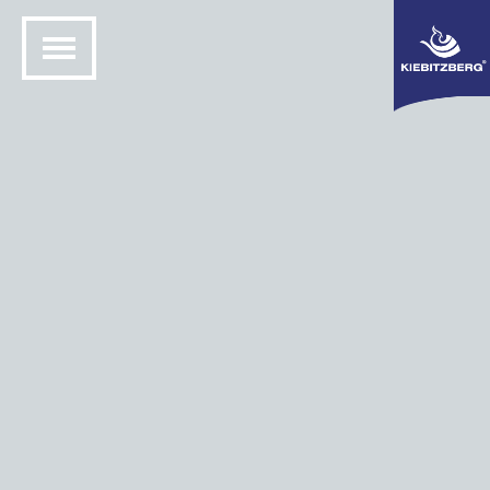
Forskningsfartøy
Dette skipet ble bygget for forskningsarbeidet ved