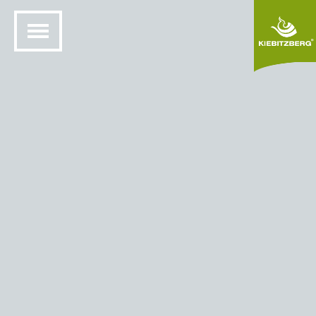
2018 12 20 Kök 01
För en familj på 4 personer gjorde vi om vardagsrummet
för att skapa en matplats, matplats och vardagsrum i ett