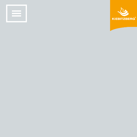
HEM
SOLID YTKONSTRUKTION
FÄRGER OCH MATERIAL
HIMACS® FÄRGER
HIMACS - FÄRG SVART SAND (G 009)
Svart sand