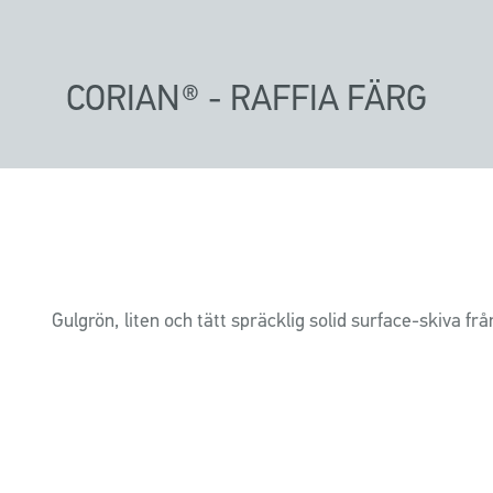
CORIAN® - RAFFIA FÄRG
Gulgrön, liten och tätt spräcklig solid surface-skiva fr