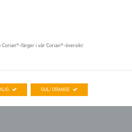
e Corian®-färger i vår Corian®-översikt
KLIG
GUL/ ORANGE