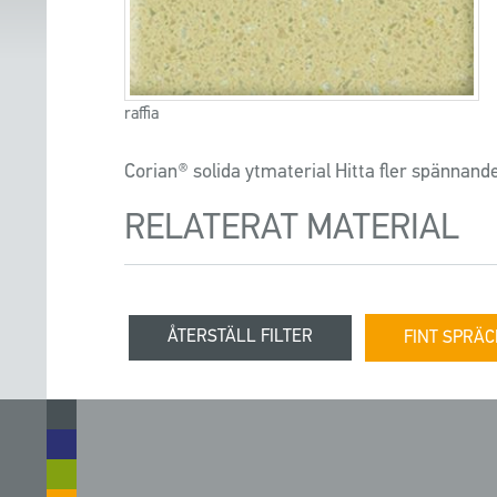
raffia
Corian® solida ytmaterial Hitta fler spännand
RELATERAT MATERIAL
ÅTERSTÄLL FILTER
FINT SPRÄC