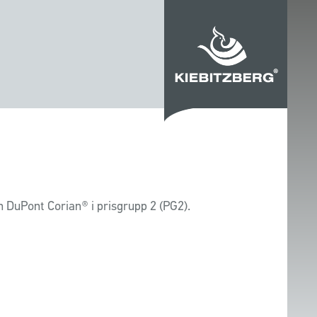
ån DuPont Corian® i prisgrupp 2 (PG2).