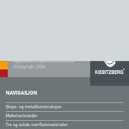
FINT FLEKKETE
GUL/ ORANSJE
Opphavsrett 2024 KIEBITZBERG®
©Copyright 2024
NAVIGASJON
Skips- og metallkonstruksjon
Møbelverksteder
Tre og solide overflatematerialer