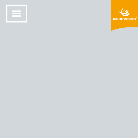
HJEM
DESIGN MED SOLID OVERFLATE
FARGER OG MATERIALER
HIMACS®-FARGER
HIMACS - FARGE GRÅ SAND (G 002)
Grå sand