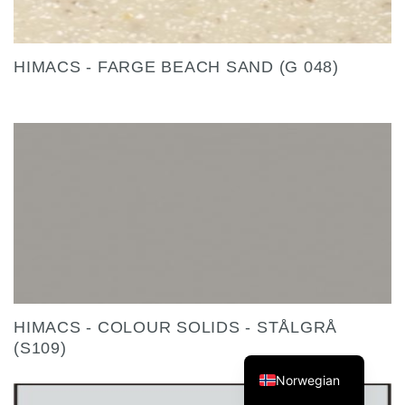
HIMACS - FARGE BEACH SAND (G 048)
Finnish
Swedish
Danish
English
HIMACS - COLOUR SOLIDS - STÅLGRÅ
(S109)
German
Norwegian