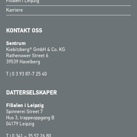
Filialen i Leipzig
Karriere
KONTAKT OSS
Sentrum
Kiebitzberg® GmbH & Co. KG
Rathenower Street 6
39539 Havelberg
T |
0 3 93 87-7 25 40
DATTERSELSKAPER
Filialen i Leipzig
Spinnerei Street 7
Hus 3, trappeoppgang B
04179 Leipzig
T |
0 341 – 35 57 26 80