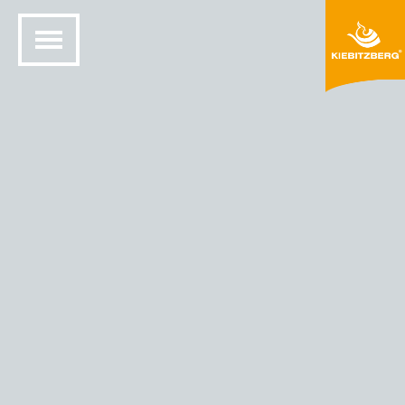
HJEM
DESIGN MED SOLID OVERFLATE
FARGER OG MATERIALER
HIMACS®-FARGER
HIMACS - FARGE TAPIOCA PEARL ( G 050)
Tapioka Pearl