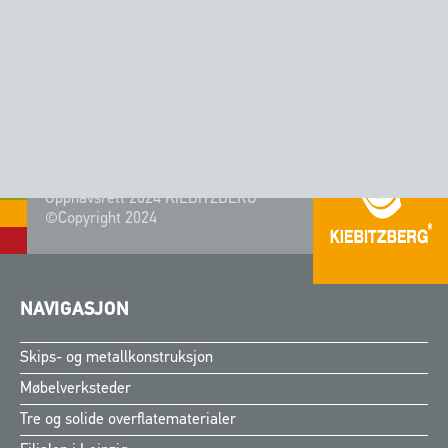
CORIAN® - FARGE AURORA
Opphavsrett 2024 KIEBITZBERG®
©Copyright 2024
NAVIGASJON
Skips- og metallkonstruksjon
Møbelverksteder
Tre og solide overflatematerialer