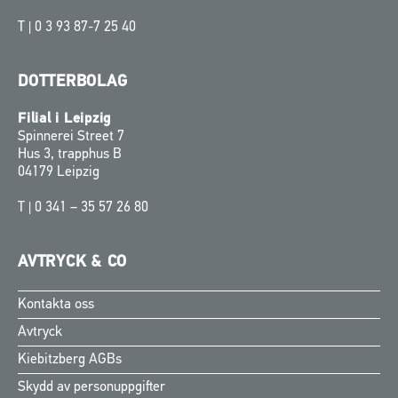
T |
0 3 93 87-7 25 40
DOTTERBOLAG
Filial i Leipzig
Spinnerei Street 7
Hus 3, trapphus B
04179 Leipzig
T |
0 341 – 35 57 26 80
AVTRYCK & CO
Kontakta oss
Finnish
Avtryck
Norwegian
Kiebitzberg AGBs
Danish
Skydd av personuppgifter
English