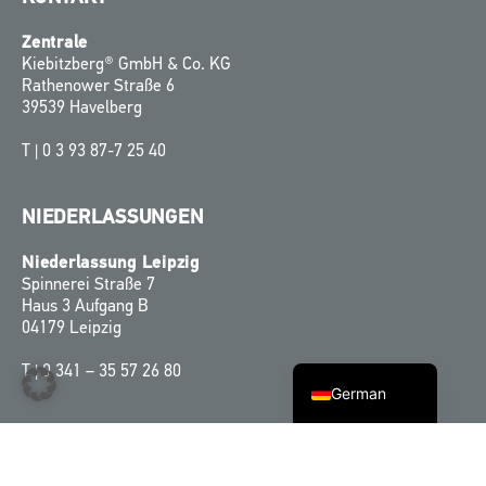
Zentrale
Kiebitzberg® GmbH & Co. KG
Rathenower Straße 6
39539 Havelberg
T |
0 3 93 87-7 25 40
Finnish
NIEDERLASSUNGEN
Swedish
Niederlassung Leipzig
Norwegian
Spinnerei Straße 7
Haus 3 Aufgang B
Danish
04179 Leipzig
English
T |
0 341 – 35 57 26 80
German
IMPRESSUM & CO