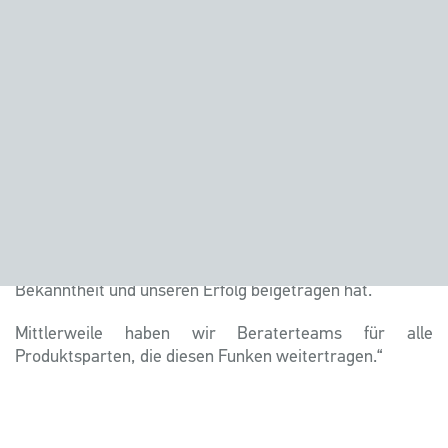
„Von Beginn an waren wir darauf bedacht, Schönes zu
schaffen. Angefangen hat es mit Holzspielzeug. Nach der
Wende wandten wir uns der Objektgestaltung, der
Inneneinrichtung zu. Später kamen Mineralstoff-Design,
Schiffsinnenausbau, Schiff- & Yachtbau sowie Pontons
hinzu. Dabei war es für uns immer wichtig, dem Kunden
ein Gesamtkonzept anbieten zu können, zu beraten,
manchmal auch einen Auftrag abzulehnen, wenn wir
glaubten: ‚Das können wir mit unserem Namen nicht
vertreten‘. Das ist sicher ungewöhnlich, aber es ist diese
Leidenschaft zum Detail, die letztlich zu unserer
Bekanntheit und unseren Erfolg beigetragen hat.
Mittlerweile haben wir Beraterteams für alle
Produktsparten, die diesen Funken weitertragen.“