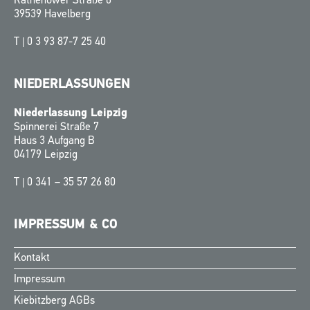
Rathenower Straße 6
39539 Havelberg
T |
0 3 93 87-7 25 40
NIEDERLASSUNGEN
Niederlassung Leipzig
Spinnerei Straße 7
Haus 3 Aufgang B
04179 Leipzig
T |
0 341 – 35 57 26 80
IMPRESSUM & CO
Kontakt
Finnish
Impressum
Swedish
Kiebitzberg AGBs
Norwegian