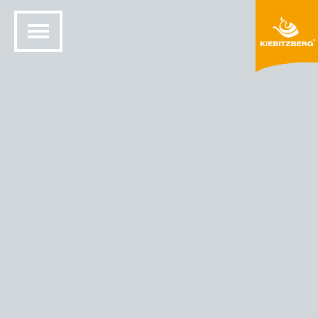
STARTSEITE
MINERALWERKSTOFF DESIGN
FARBEN UND MATERIALIEN
HIMACS® FARBEN
HIMACS – FARBE AURORA GREY (M608)
M608 Aurora
Grey 300dpik