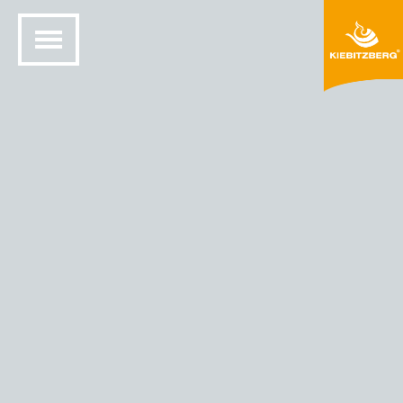
STARTSEITE
MINERALWERKSTOFF DESIGN
FARBEN UND MATERIALIEN
BECKEN
LG HIMACS SPÜLBECKEN ALVEO DESIGN
Alveo Design