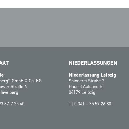
AKT
NIEDERLASSUNGEN
le
Niederlassung Leipzig
zberg® GmbH & Co. KG
Spinnerei Straße 7
ower Straße 6
Haus 3 Aufgang B
Havelberg
04179 Leipzig
93 87-7 25 40
T |
0 341 – 35 57 26 80