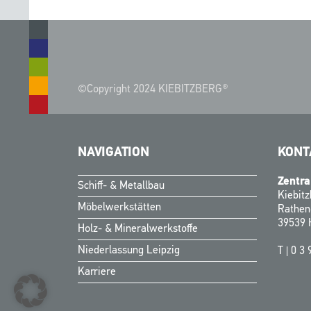
©Copyright 2024 KIEBITZBERG®
NAVIGATION
KONT
Zentra
Schiff- & Metallbau
Kiebit
Möbelwerkstätten
Rathen
39539 
Holz- & Mineralwerkstoffe
Niederlassung Leipzig
T |
0 3 
Karriere