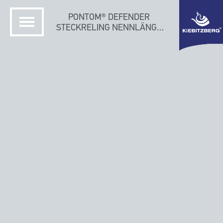
PONTOM® DEFENDER
STECKRELING NENNLÄNGE
1400 MM, HÖHE 300MM
STARTSEITE
KIEBITZBERG SCHIFFSWERFT
PONTOM DEFENDER ZUBEHÖR