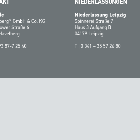
AKT
NIEDERLASSUNGEN
le
Niederlassung Leipzig
zberg® GmbH & Co. KG
Spinnerei Straße 7
ower Straße 6
Haus 3 Aufgang B
Havelberg
04179 Leipzig
93 87-7 25 40
T |
0 341 – 35 57 26 80