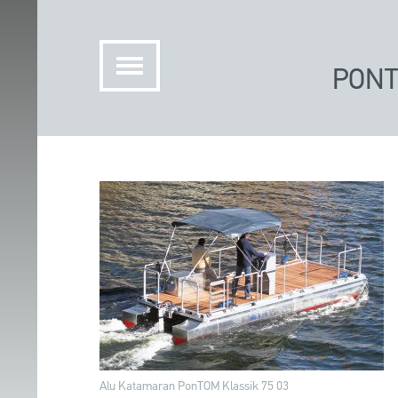
PONT
Alu Katamaran PonTOM Klassik 75 03