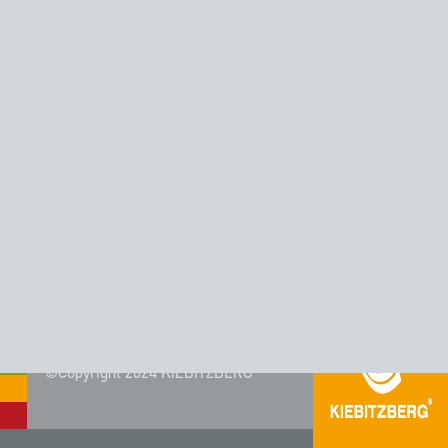
Ausführungsdetails
Fertigung:
Kiebitzberg® Gruppe
Verwendete Materialien:
HIMACS Alpine White
Verwendetes Becken:
HIMACS Ronda Barocco
Ausführungszeitraum:
2010
©Copyright 2024 KIEBITZBERG®