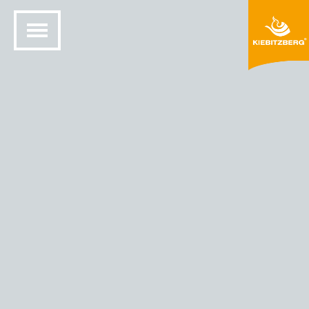
Waschtisch Ronda Barocco
Ein Waschtisch nach Kundenentwurf.